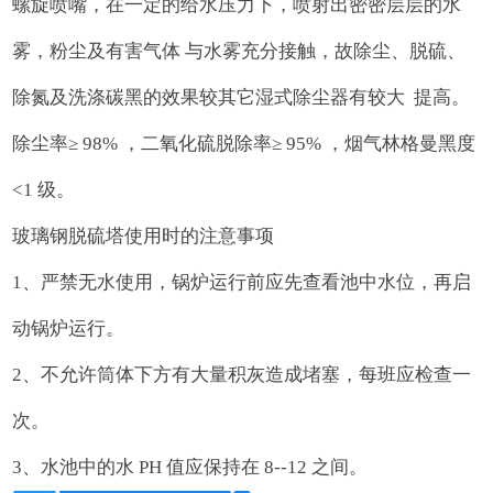
螺旋喷嘴，在一定的给水压力下，喷射出密密层层的水
雾，粉尘及有害气体 与水雾充分接触，故除尘、脱硫、
除氮及洗涤碳黑的效果较其它湿式除尘器有较大 提高。
除尘率≥ 98% ，二氧化硫脱除率≥ 95% ，烟气林格曼黑度
<1 级。
玻璃钢脱硫塔使用时的注意事项
1、严禁无水使用，锅炉运行前应先查看池中水位，再启
动锅炉运行。
2、不允许筒体下方有大量积灰造成堵塞，每班应检查一
次。
3、水池中的水 PH 值应保持在 8--12 之间。