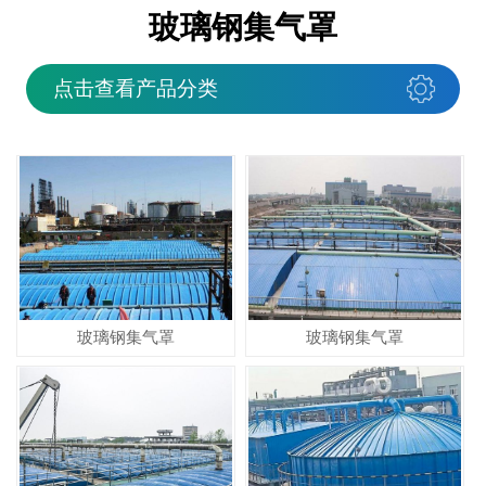
玻璃钢集气罩
点击查看产品分类
玻璃钢集气罩
玻璃钢集气罩