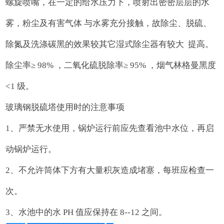
螺旋喷嘴，在一定的给水压力下，喷射出密密层层的水
雾，粉尘及有害气体 与水雾充分接触，故除尘、脱硫、
除氮及洗涤碳黑的效果较其它湿式除尘器有较大 提高。
除尘率≥ 98% ，二氧化硫脱除率≥ 95% ，烟气林格曼黑度
<1 级。
玻璃钢脱硫塔使用时的注意事项
1、严禁无水使用，锅炉运行前应先查看池中水位，再启
动锅炉运行。
2、不允许筒体下方有大量积灰造成堵塞，每班应检查一
次。
3、水池中的水 PH 值应保持在 8--12 之间。